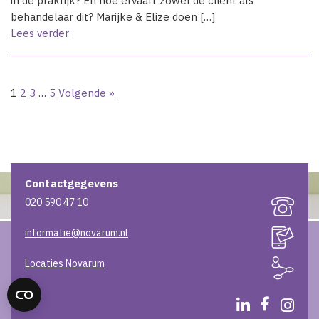
in de praktijk? En hoe ervaart zowel de cliënt als
behandelaar dit? Marijke & Elize doen […]
Lees verder
1
2
3
…
5
Volgende »
Contactgegevens
020 590 47 10
informatie@novarum.nl
Locaties Novarum