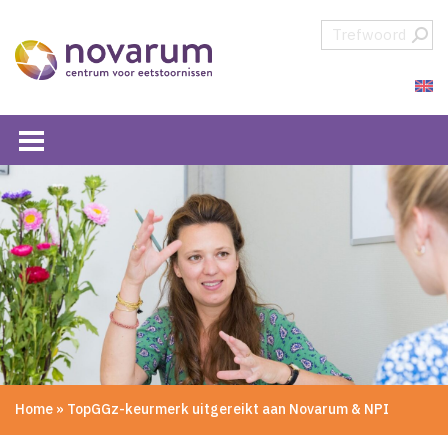
Overslaan en naar de inhoud gaan
Direct naar de hoofdnavigatie
Home
»
TopGGz-keurmerk uitgereikt aan Novarum & NPI