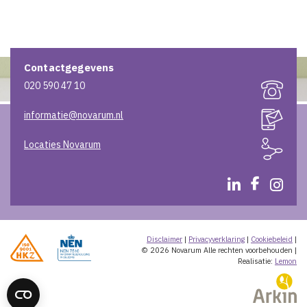
Contactgegevens
020 590 47 10
informatie@novarum.nl
Locaties Novarum
Disclaimer
|
Privacyverklaring
|
Cookiebeleid
|
© 2026 Novarum
Alle rechten voorbehouden
|
Realisatie:
Lemon