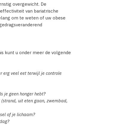
rnstig overgewicht. De
ffectiviteit van bariatrische
belang om te weten of uw obese
n gedragsveranderend
is kunt u onder meer de volgende
 erg veel eet terwijl je controle
als je geen honger hebt?
k? (strand, uit eten gaan, zwembad,
sel of je lichaam?
 dag?