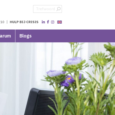
 10
HULP BIJ CRISIS
varum
Blogs