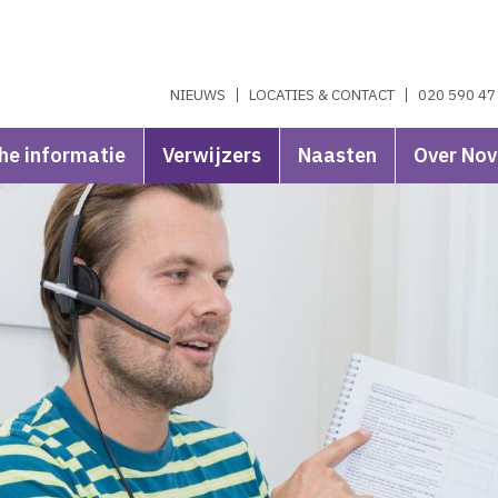
NIEUWS
LOCATIES & CONTACT
020 590 47
he informatie
Verwijzers
Naasten
Over No