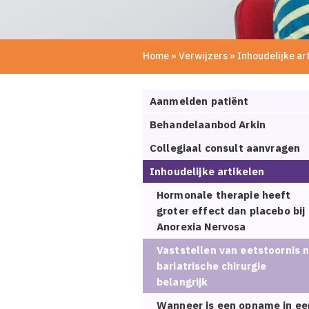
Home
»
Verwijzers
»
Inhoudelijke ar
Aanmelden patiënt
Behandelaanbod Arkin
Collegiaal consult aanvragen
Inhoudelijke artikelen
Hormonale therapie heeft
groter effect dan placebo bij
Anorexia Nervosa
Vaststellen van eetstoornis 
bariatrische chirurgie
belangrijk
Wanneer is een opname in ee