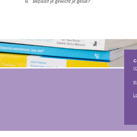
Bepaalt je gewicht je geluk?
C
0
i
L