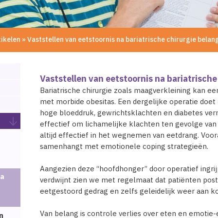
tikelen
»
Vaststellen van eetstoornis na bariatrische chirurgie belang
Vaststellen van eetstoornis na bariatrische
Bariatrische chirurgie zoals maagverkleining kan ee
met morbide obesitas. Een dergelijke operatie doet
hoge bloeddruk, gewrichtsklachten en diabetes ver
effectief om lichamelijke klachten ten gevolge van o
altijd effectief in het wegnemen van eetdrang. Voor
samenhangt met emotionele coping strategieën.
Aangezien deze “hoofdhonger” door operatief ingri
na
verdwijnt zien we met regelmaat dat patiënten post
eetgestoord gedrag en zelfs geleidelijk weer aan k
Van belang is controle verlies over eten en emotie
n