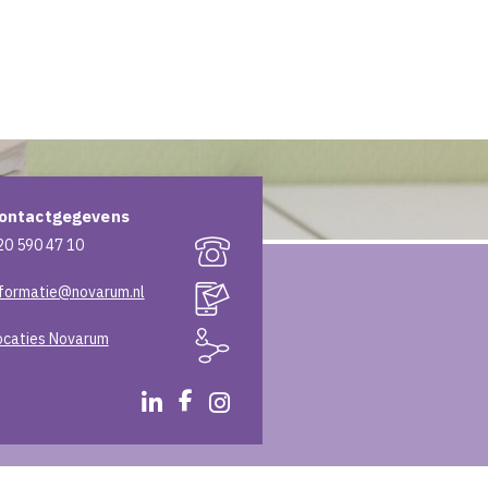
ontactgegevens
20 590 47 10
nformatie@novarum.nl
ocaties Novarum