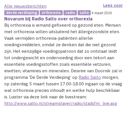
Lees voor
Alle nieuwsberichten
derde verdieping
orthorexia
radio
salto
4 maart 2016
Novarum bij Radio Salto over orthorexia
Bij orthorexia is iemand gefixeerd op gezond eten. Mensen
met orthorexia willen uitsluitend het állergezondste eten.
Vaak vermijden orthorexia-patiënten allerlei
voedingsmiddelen, omdat ze denken dat die niet gezond
zijn. Het eenzijdige voedingspatroon dat zo ontstaat leidt
tot ondergewicht en ondervoeding door een tekort aan
essentiële voedingsstoffen zoals essentiële vetzuren,
eiwitten, vitamines en mineralen. Desiree van Doornik zal in
programma ‘De Derde Verdieping’ op
Radio Salto
morgen,
op zaterdag 5 maart tussen 17.00-18.00 ingaan op de vraag
wat orthorexia precies inhoudt en welke hulp beschikbaar
is. Luister via deze link naar de livestream:
http://www.salto.nl/streamplayer/radio/stadsfm_live.asp