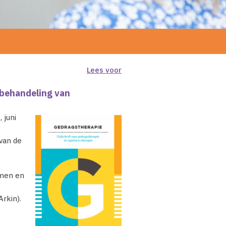
Lees voor
r behandeling van
 juni
 van de
e
smen en
rkin).