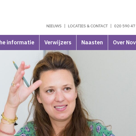
NIEUWS
LOCATIES & CONTACT
020 590 47
he informatie
Verwijzers
Naasten
Over No