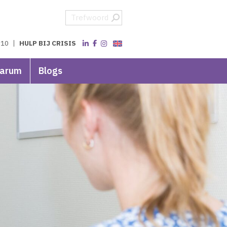
 10
HULP BIJ CRISIS
varum
Blogs