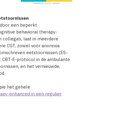
etstoornissen
 door een beperkt
gnitive behavioral therapy-
 collega’s, laat in meerdere
ere CGT, zowel voor anorexia
s omschreven eetstoornissen (ES-
et CBT-E-protocol in de ambulante
ornissen, en het vernieuwde,
od.
apie het gehele
rapy-enhanced in een regulier