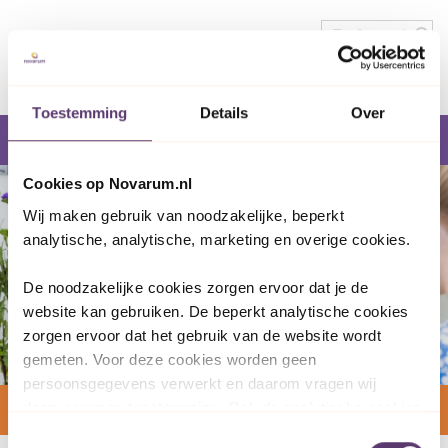
Overslaan en naar de inhoud gaan
Direct naar de hoofdnavigatie
Toestemming
Details
Over
Cookies op Novarum.nl
Wij maken gebruik van noodzakelijke, beperkt 
analytische, analytische, marketing en overige cookies. 
De noodzakelijke cookies zorgen ervoor dat je de 
website kan gebruiken. De beperkt analytische cookies 
zorgen ervoor dat het gebruik van de website wordt 
Voor het tonen van de content op deze pagina
gemeten. Voor deze cookies worden geen 
hebben we goedkeuring nodig voor het
persoonsgegevens verwerkt en daarom vragen wij 
plaatsen van cookies.
daarvoor geen toestemming. Ook de analytische cookies 
Home
»
Test cookies
zorgen ervoor dat het gebruik van de website anoniem 
Toestemmingsselectie