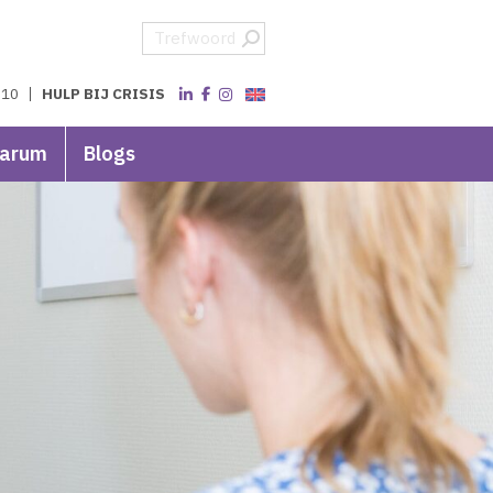
 10
HULP BIJ CRISIS
varum
Blogs