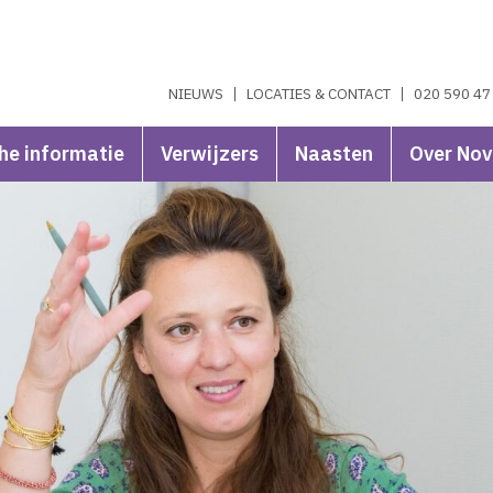
NIEUWS
LOCATIES & CONTACT
020 590 47
he informatie
Verwijzers
Naasten
Over No