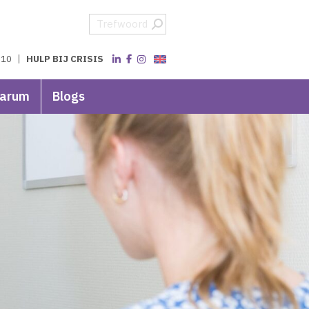
 10
HULP BIJ CRISIS
varum
Blogs