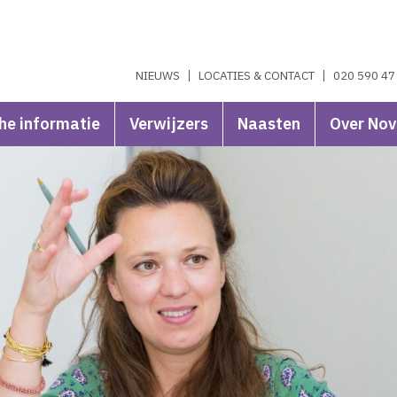
NIEUWS
LOCATIES & CONTACT
020 590 47
he informatie
Verwijzers
Naasten
Over No